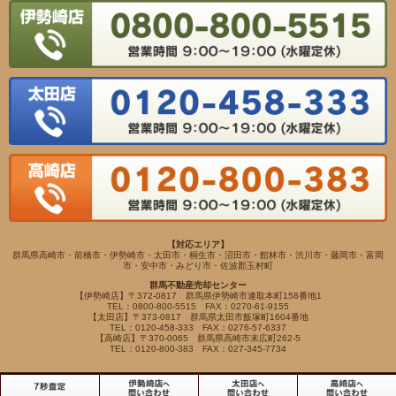
【対応エリア】
群馬県高崎市・前橋市・伊勢崎市・太田市・桐生市・沼田市・館林市・渋川市・藤岡市・富岡
市・安中市・みどり市・佐波郡玉村町
群馬不動産売却センター
【伊勢崎店】〒372-0817 群馬県伊勢崎市連取本町158番地1
TEL：0800-800-5515 FAX：0270-61-9155
【太田店】〒373-0817 群馬県太田市飯塚町1604番地
TEL：0120-458-333 FAX：0276-57-6337
【高崎店】〒370-0065 群馬県高崎市末広町262-5
TEL：0120-800-383 FAX：027-345-7734
Copyright(c) VIEWHOUSE ALL RIGHTS RESERVED.