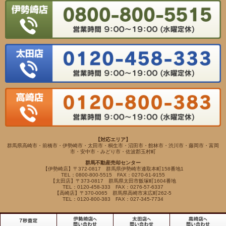
【対応エリア】
群馬県高崎市・前橋市・伊勢崎市・太田市・桐生市・沼田市・館林市・渋川市・藤岡市・富岡
市・安中市・みどり市・佐波郡玉村町
群馬不動産売却センター
【伊勢崎店】〒372-0817 群馬県伊勢崎市連取本町158番地1
TEL：0800-800-5515 FAX：0270-61-9155
【太田店】〒373-0817 群馬県太田市飯塚町1604番地
TEL：0120-458-333 FAX：0276-57-6337
【高崎店】〒370-0065 群馬県高崎市末広町262-5
TEL：0120-800-383 FAX：027-345-7734
Copyright(c) VIEWHOUSE ALL RIGHTS RESERVED.