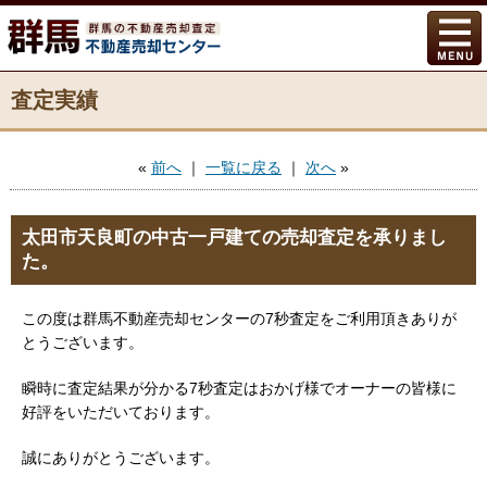
査定実績
«
前へ
｜
一覧に戻る
｜
次へ
»
太田市天良町の中古一戸建ての売却査定を承りまし
た。
この度は群馬不動産売却センターの7秒査定をご利用頂きありが
とうございます。
瞬時に査定結果が分かる7秒査定はおかげ様でオーナーの皆様に
好評をいただいております。
誠にありがとうございます。