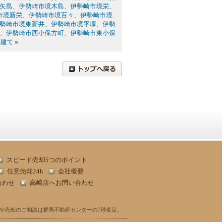
矢島、伊勢崎市境木島、伊勢崎市境栄、
市境新栄、伊勢崎市境百々、伊勢崎市境
勢崎市境東新井、伊勢崎市境平塚、伊勢
、伊勢崎市西小保方町、伊勢崎市東小保
戸建て
»
スピード売却5つのポイント
任意売却24h
会社概要
合わせ
高崎店へお問い合わせ
や売却のご相談は群馬不動産センターの7秒査定。