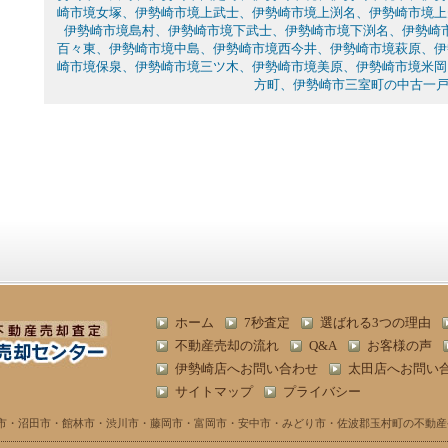
崎市境女塚、伊勢崎市境上武士、伊勢崎市境上渕名、伊勢崎市境上
伊勢崎市境島村、伊勢崎市境下武士、伊勢崎市境下渕名、伊勢崎
百々東、伊勢崎市境中島、伊勢崎市境西今井、伊勢崎市境萩原、伊
崎市境保泉、伊勢崎市境三ツ木、伊勢崎市境美原、伊勢崎市境米岡
方町、伊勢崎市三室町の中古一
ホーム
7秒査定
選ばれる3つの理由
不動産売却の流れ
Q&A
お客様の声
伊勢崎店へお問い合わせ
太田店へお問い
サイトマップ
プライバシー
市・沼田市・館林市・渋川市・藤岡市・富岡市・安中市・みどり市・佐波郡玉村町の不動産