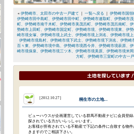
«
伊勢崎市、太田市の中古一戸建て
｜
一覧へ戻る
｜
伊勢崎市国領
伊勢崎市田中島町、伊勢崎市田中町、伊勢崎市連取町、伊勢崎市茂
町、伊勢崎市南千木町、伊勢崎市美茂呂町、伊勢崎市茂呂南町、伊
勢崎市上田町、伊勢崎市国定町、伊勢崎市境、伊勢崎市境東、伊勢
崎市境女塚、伊勢崎市境上武士、伊勢崎市境上渕名、伊勢崎市境上
伊勢崎市境島村、伊勢崎市境下武士、伊勢崎市境下渕名、伊勢崎
百々東、伊勢崎市境中島、伊勢崎市境西今井、伊勢崎市境萩原、伊
崎市境保泉、伊勢崎市境三ツ木、伊勢崎市境美原、伊勢崎市境米岡
方町、伊勢崎市三室町の中古一
［2012.10.27］
桐生市の土地...
ビューハウスが企画運営している群馬不動産ナビに会員登録
探されている方がいらっしゃいます。
お客様が所有されている不動産で下記の条件に合致する物件
きますのでご相談下さい。