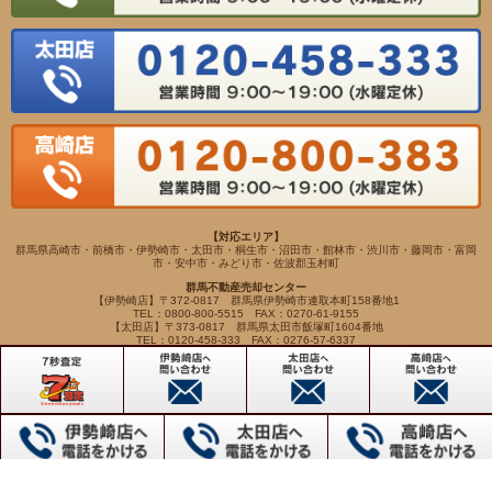
【対応エリア】
群馬県高崎市・前橋市・伊勢崎市・太田市・桐生市・沼田市・館林市・渋川市・藤岡市・富岡
市・安中市・みどり市・佐波郡玉村町
群馬不動産売却センター
【伊勢崎店】〒372-0817 群馬県伊勢崎市連取本町158番地1
TEL：0800-800-5515 FAX：0270-61-9155
【太田店】〒373-0817 群馬県太田市飯塚町1604番地
TEL：0120-458-333 FAX：0276-57-6337
【高崎店】〒370-0065 群馬県高崎市末広町262-5
TEL：0120-800-383 FAX：027-345-7734
Copyright(c) VIEWHOUSE ALL RIGHTS RESERVED.