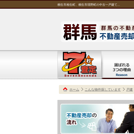
桐生市相生町、桐生市境野町の中古一戸建て...
ホーム
こんな物件探しています
戸建