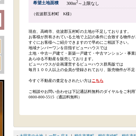
2
希望土地面積
300m
～上限なし
（佐波郡玉村町 K様）
現在、高崎市、佐波郡玉村町の土地が不足しております。
お客様が所有されている土地で上記の条件に合致する物件が
すぐにお客様へご紹介できますので早めにご相談下さい。
地域ナンバーワンを目指すビューハウスでは
土地・中古一戸建て・新築一戸建て・中古マンション・事業
あらゆる不動産を販売しております。
ビューハウスが企画運営するビューハウス群馬版では
毎月１００人以上の会員が登録されており、販売物件が不足
今すぐ不動産の査定をされたい方は
こちら
ご相談やお問い合わせは下記通話料無料のダイヤルをご利用
0800-800-5515（通話料無料）
«
太田市の土地
｜
一覧へ戻る
｜
桐生市東町、桐生市仲町、桐生市