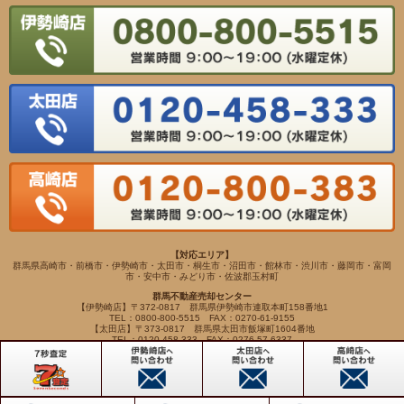
【対応エリア】
群馬県高崎市・前橋市・伊勢崎市・太田市・桐生市・沼田市・館林市・渋川市・藤岡市・富岡
市・安中市・みどり市・佐波郡玉村町
群馬不動産売却センター
【伊勢崎店】〒372-0817 群馬県伊勢崎市連取本町158番地1
TEL：0800-800-5515 FAX：0270-61-9155
【太田店】〒373-0817 群馬県太田市飯塚町1604番地
TEL：0120-458-333 FAX：0276-57-6337
【高崎店】〒370-0065 群馬県高崎市末広町262-5
TEL：0120-800-383 FAX：027-345-7734
Copyright(c) VIEWHOUSE ALL RIGHTS RESERVED.