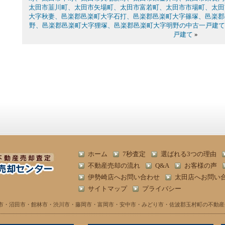
太田市韮川町、太田市矢場町、太田市富若町、太田市市場町、太田
大字秋妻、邑楽郡邑楽町大字石打、邑楽郡邑楽町大字篠塚、邑楽郡
野、邑楽郡邑楽町大字狸塚、邑楽郡邑楽町大字明野の中古一戸建て
戸建て
»
ホーム
7秒査定
選ばれる3つの理由
不動産売却の流れ
Q&A
お客様の声
伊勢崎店へお問い合わせ
太田店へお問い
サイトマップ
プライバシー
市・沼田市・館林市・渋川市・藤岡市・富岡市・安中市・みどり市・佐波郡玉村町の不動産