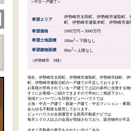
＜中古一戸建て＞
伊勢崎市太田町、伊勢崎市連取町、
希望エリア
町、伊勢崎市連取本町、伊勢崎市連
希望価格
1000万円～3000万円
2
希望土地面積
100m
～下限なし
2
希望建物面積
90m
～上限なし
（伊勢崎市 N様）
現在、伊勢崎市太田町、伊勢崎市連取町、伊勢崎市緑町、伊
町、伊勢崎市連取元町の一戸建てが不足しております。
お客様が所有されている一戸建てで上記の条件に合致する物
すぐにお客様へご紹介できますので早めにご相談下さい。
地域ナンバーワンを目指すビューハウスでは
土地・中古一戸建て・新築一戸建て・中古マンション・事業
あらゆる不動産を販売しております。
ビューハウスが企画運営する群馬不動産ナビでは
毎月１００人以上の会員が登録されており、販売物件が不足
今すぐ不動産の査定をされたい方は
こちら