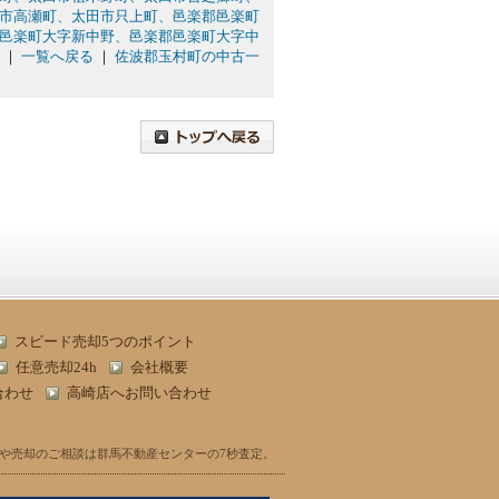
市高瀬町、太田市只上町、邑楽郡邑楽町
邑楽町大字新中野、邑楽郡邑楽町大字中
｜
一覧へ戻る
｜
佐波郡玉村町の中古一
スピード売却5つのポイント
任意売却24h
会社概要
合わせ
高崎店へお問い合わせ
や売却のご相談は群馬不動産センターの7秒査定。