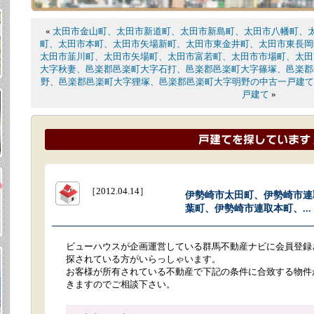
«
太田市金山町、太田市新道町、太田市新島町、太田市八幡町、
町、太田市本町、太田市矢場新町、太田市東金井町、太田市東長岡
太田市韮川町、太田市矢場町、太田市富若町、太田市市場町、太田
大字秋妻、邑楽郡邑楽町大字石打、邑楽郡邑楽町大字篠塚、邑楽郡
野、邑楽郡邑楽町大字狸塚、邑楽郡邑楽町大字明野の中古一戸建て
戸建て
»
［2012.04.14］
伊勢崎市太田町、伊勢崎市連
葉町、伊勢崎市連取本町、...
ビューハウスが企画運営している群馬不動産ナビに会員登録
探されている方がいらっしゃいます。
お客様が所有されている不動産で下記の条件に合致する物件
きますのでご相談下さい。