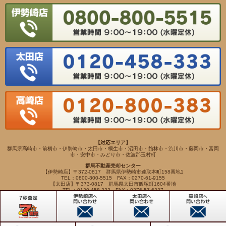
【対応エリア】
群馬県高崎市・前橋市・伊勢崎市・太田市・桐生市・沼田市・館林市・渋川市・藤岡市・富岡
市・安中市・みどり市・佐波郡玉村町
群馬不動産売却センター
【伊勢崎店】〒372-0817 群馬県伊勢崎市連取本町158番地1
TEL：0800-800-5515 FAX：0270-61-9155
【太田店】〒373-0817 群馬県太田市飯塚町1604番地
TEL：0120-458-333 FAX：0276-57-6337
【高崎店】〒370-0065 群馬県高崎市末広町262-5
TEL：0120-800-383 FAX：027-345-7734
Copyright(c) VIEWHOUSE ALL RIGHTS RESERVED.