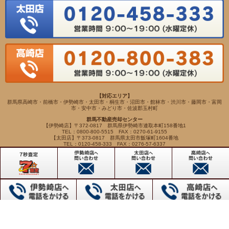
【対応エリア】
群馬県高崎市・前橋市・伊勢崎市・太田市・桐生市・沼田市・館林市・渋川市・藤岡市・富岡
市・安中市・みどり市・佐波郡玉村町
群馬不動産売却センター
【伊勢崎店】〒372-0817 群馬県伊勢崎市連取本町158番地1
TEL：0800-800-5515 FAX：0270-61-9155
【太田店】〒373-0817 群馬県太田市飯塚町1604番地
TEL：0120-458-333 FAX：0276-57-6337
【高崎店】〒370-0065 群馬県高崎市末広町262-5
TEL：0120-800-383 FAX：027-345-7734
Copyright(c) VIEWHOUSE ALL RIGHTS RESERVED.