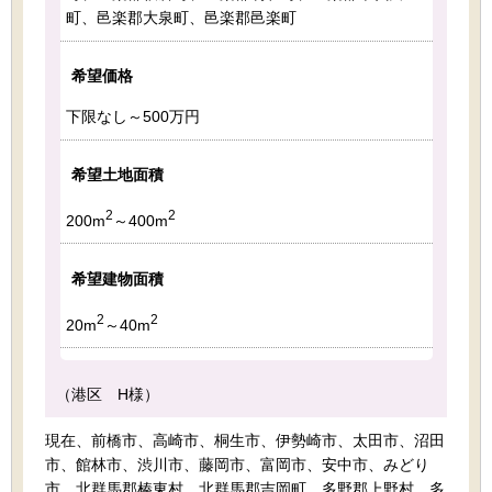
町、邑楽郡大泉町、邑楽郡邑楽町
希望価格
下限なし～500万円
希望土地面積
2
2
200m
～400m
希望建物面積
2
2
20m
～40m
（港区 H様）
現在、前橋市、高崎市、桐生市、伊勢崎市、太田市、沼田
市、館林市、渋川市、藤岡市、富岡市、安中市、みどり
市、北群馬郡榛東村、北群馬郡吉岡町、多野郡上野村、多