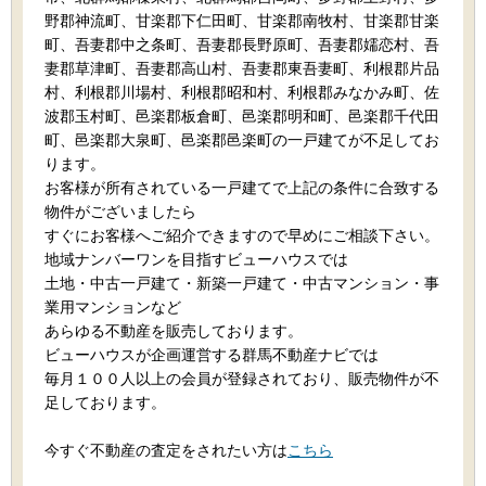
野郡神流町、甘楽郡下仁田町、甘楽郡南牧村、甘楽郡甘楽
町、吾妻郡中之条町、吾妻郡長野原町、吾妻郡嬬恋村、吾
妻郡草津町、吾妻郡高山村、吾妻郡東吾妻町、利根郡片品
村、利根郡川場村、利根郡昭和村、利根郡みなかみ町、佐
波郡玉村町、邑楽郡板倉町、邑楽郡明和町、邑楽郡千代田
町、邑楽郡大泉町、邑楽郡邑楽町の一戸建てが不足してお
ります。
お客様が所有されている一戸建てで上記の条件に合致する
物件がございましたら
すぐにお客様へご紹介できますので早めにご相談下さい。
地域ナンバーワンを目指すビューハウスでは
土地・中古一戸建て・新築一戸建て・中古マンション・事
業用マンションなど
あらゆる不動産を販売しております。
ビューハウスが企画運営する群馬不動産ナビでは
毎月１００人以上の会員が登録されており、販売物件が不
足しております。
今すぐ不動産の査定をされたい方は
こちら