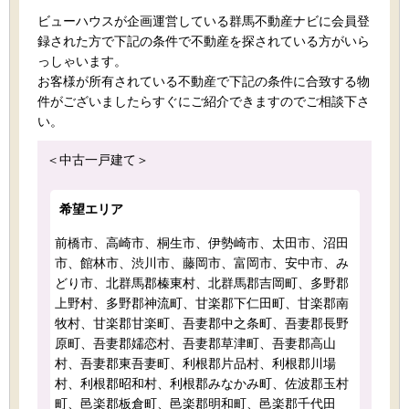
ビューハウスが企画運営している群馬不動産ナビに会員登
録された方で下記の条件で不動産を探されている方がいら
っしゃいます。
お客様が所有されている不動産で下記の条件に合致する物
件がございましたらすぐにご紹介できますのでご相談下さ
い。
＜中古一戸建て＞
希望エリア
前橋市、高崎市、桐生市、伊勢崎市、太田市、沼田
市、館林市、渋川市、藤岡市、富岡市、安中市、み
どり市、北群馬郡榛東村、北群馬郡吉岡町、多野郡
上野村、多野郡神流町、甘楽郡下仁田町、甘楽郡南
牧村、甘楽郡甘楽町、吾妻郡中之条町、吾妻郡長野
原町、吾妻郡嬬恋村、吾妻郡草津町、吾妻郡高山
村、吾妻郡東吾妻町、利根郡片品村、利根郡川場
村、利根郡昭和村、利根郡みなかみ町、佐波郡玉村
町、邑楽郡板倉町、邑楽郡明和町、邑楽郡千代田