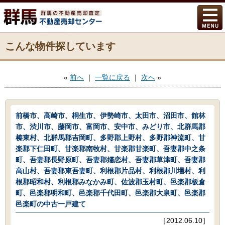
こんな物件探しています
«
前へ
｜
一覧に戻る
｜
次へ
»
前橋市、高崎市、桐生市、伊勢崎市、太田市、沼田市、館林
市、渋川市、藤岡市、富岡市、安中市、みどり市、北群馬郡
榛東村、北群馬郡吉岡町、多野郡上野村、多野郡神流町、甘
楽郡下仁田町、甘楽郡南牧村、甘楽郡甘楽町、吾妻郡中之条
町、吾妻郡長野原町、吾妻郡嬬恋村、吾妻郡草津町、吾妻郡
高山村、吾妻郡東吾妻町、利根郡片品村、利根郡川場村、利
根郡昭和村、利根郡みなかみ町、佐波郡玉村町、邑楽郡板倉
町、邑楽郡明和町、邑楽郡千代田町、邑楽郡大泉町、邑楽郡
邑楽町の中古一戸建て
［2012.06.10］