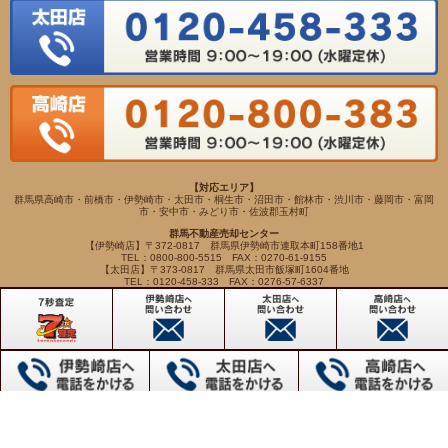
【対応エリア】
群馬県高崎市・前橋市・伊勢崎市・太田市・桐生市・沼田市・館林市・渋川市・藤岡市・富岡
市・安中市・みどり市・佐波郡玉村町
群馬不動産売却センター
【伊勢崎店】〒372-0817 群馬県伊勢崎市連取本町158番地1
TEL：0800-800-5515 FAX：0270-61-9155
【太田店】〒373-0817 群馬県太田市飯塚町1604番地
TEL：0120-458-333 FAX：0276-57-6337
【高崎店】〒370-0065 群馬県高崎市末広町262-5
TEL：0120-800-383 FAX：027-345-7734
Copyright(c) VIEWHOUSE ALL RIGHTS RESERVED.