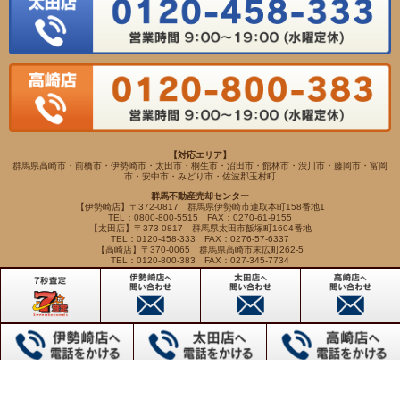
【対応エリア】
群馬県高崎市・前橋市・伊勢崎市・太田市・桐生市・沼田市・館林市・渋川市・藤岡市・富岡
市・安中市・みどり市・佐波郡玉村町
群馬不動産売却センター
【伊勢崎店】〒372-0817 群馬県伊勢崎市連取本町158番地1
TEL：0800-800-5515 FAX：0270-61-9155
【太田店】〒373-0817 群馬県太田市飯塚町1604番地
TEL：0120-458-333 FAX：0276-57-6337
【高崎店】〒370-0065 群馬県高崎市末広町262-5
TEL：0120-800-383 FAX：027-345-7734
Copyright(c) VIEWHOUSE ALL RIGHTS RESERVED.