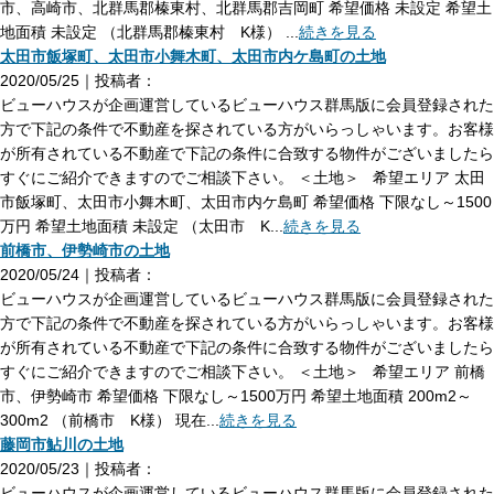
市、高崎市、北群馬郡榛東村、北群馬郡吉岡町 希望価格 未設定 希望土
地面積 未設定 （北群馬郡榛東村 K様） ...
続きを見る
太田市飯塚町、太田市小舞木町、太田市内ケ島町の土地
2020/05/25｜投稿者：
ビューハウスが企画運営しているビューハウス群馬版に会員登録された
方で下記の条件で不動産を探されている方がいらっしゃいます。お客様
が所有されている不動産で下記の条件に合致する物件がございましたら
すぐにご紹介できますのでご相談下さい。 ＜土地＞ 希望エリア 太田
市飯塚町、太田市小舞木町、太田市内ケ島町 希望価格 下限なし～1500
万円 希望土地面積 未設定 （太田市 K...
続きを見る
前橋市、伊勢崎市の土地
2020/05/24｜投稿者：
ビューハウスが企画運営しているビューハウス群馬版に会員登録された
方で下記の条件で不動産を探されている方がいらっしゃいます。お客様
が所有されている不動産で下記の条件に合致する物件がございましたら
すぐにご紹介できますのでご相談下さい。 ＜土地＞ 希望エリア 前橋
市、伊勢崎市 希望価格 下限なし～1500万円 希望土地面積 200m2～
300m2 （前橋市 K様） 現在...
続きを見る
藤岡市鮎川の土地
2020/05/23｜投稿者：
ビューハウスが企画運営しているビューハウス群馬版に会員登録された