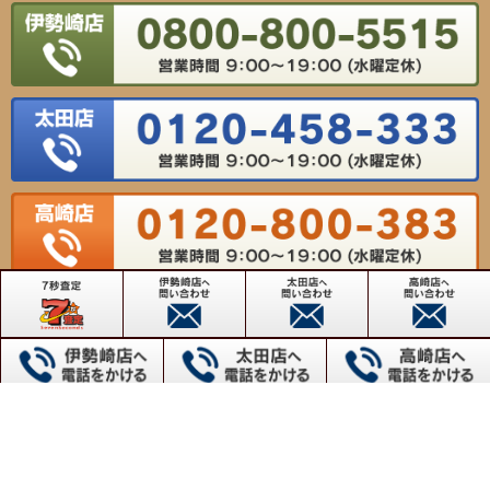
【対応エリア】
群馬県高崎市・前橋市・伊勢崎市・太田市・桐生市・沼田市・館林市・渋川市・藤岡市・富岡
市・安中市・みどり市・佐波郡玉村町
群馬不動産売却センター
【伊勢崎店】〒372-0817 群馬県伊勢崎市連取本町158番地1
TEL：0800-800-5515 FAX：0270-61-9155
【太田店】〒373-0817 群馬県太田市飯塚町1604番地
TEL：0120-458-333 FAX：0276-57-6337
【高崎店】〒370-0065 群馬県高崎市末広町262-5
TEL：0120-800-383 FAX：027-345-7734
Copyright(c) VIEWHOUSE ALL RIGHTS RESERVED.