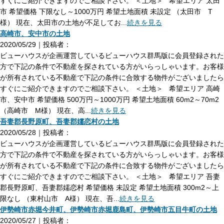
すぐにご紹介できますのでご相談下さい。 ＜土地＞ 希望エリア 太田
市 希望価格 下限なし～1000万円 希望土地面積 未設定 （太田市 T
様） 現在、太田市の土地が不足してお...
続きを見る
高崎市、安中市の土地
2020/05/29｜投稿者：
ビューハウスが企画運営しているビューハウス群馬版に会員登録された
方で下記の条件で不動産を探されている方がいらっしゃいます。お客様
が所有されている不動産で下記の条件に合致する物件がございましたら
すぐにご紹介できますのでご相談下さい。 ＜土地＞ 希望エリア 高崎
市、安中市 希望価格 500万円～1000万円 希望土地面積 60m2～70m2
（高崎市 M様） 現在、高...
続きを見る
吾妻郡長野原町、吾妻郡嬬恋村の土地
2020/05/28｜投稿者：
ビューハウスが企画運営しているビューハウス群馬版に会員登録された
方で下記の条件で不動産を探されている方がいらっしゃいます。お客様
が所有されている不動産で下記の条件に合致する物件がございましたら
すぐにご紹介できますのでご相談下さい。 ＜土地＞ 希望エリア 吾妻
郡長野原町、吾妻郡嬬恋村 希望価格 未設定 希望土地面積 300m2～上
限なし （東村山市 A様） 現在、吾...
続きを見る
伊勢崎市赤堀今井町、伊勢崎市赤堀鹿島町、伊勢崎市五目牛町の土地
2020/05/27｜投稿者：