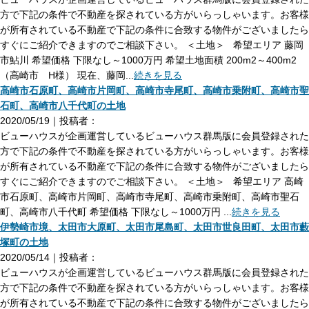
方で下記の条件で不動産を探されている方がいらっしゃいます。お客様
が所有されている不動産で下記の条件に合致する物件がございましたら
すぐにご紹介できますのでご相談下さい。 ＜土地＞ 希望エリア 藤岡
市鮎川 希望価格 下限なし～1000万円 希望土地面積 200m2～400m2
（高崎市 H様） 現在、藤岡...
続きを見る
高崎市石原町、高崎市片岡町、高崎市寺尾町、高崎市乗附町、高崎市聖
石町、高崎市八千代町の土地
2020/05/19｜投稿者：
ビューハウスが企画運営しているビューハウス群馬版に会員登録された
方で下記の条件で不動産を探されている方がいらっしゃいます。お客様
が所有されている不動産で下記の条件に合致する物件がございましたら
すぐにご紹介できますのでご相談下さい。 ＜土地＞ 希望エリア 高崎
市石原町、高崎市片岡町、高崎市寺尾町、高崎市乗附町、高崎市聖石
町、高崎市八千代町 希望価格 下限なし～1000万円 ...
続きを見る
伊勢崎市境、太田市大原町、太田市尾島町、太田市世良田町、太田市藪
塚町の土地
2020/05/14｜投稿者：
ビューハウスが企画運営しているビューハウス群馬版に会員登録された
方で下記の条件で不動産を探されている方がいらっしゃいます。お客様
が所有されている不動産で下記の条件に合致する物件がございましたら