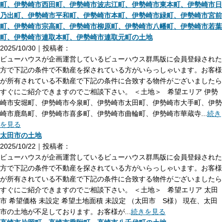
町、伊勢崎市西田町、伊勢崎市波志江町、伊勢崎市東本町、伊勢崎市日
乃出町、伊勢崎市平和町、伊勢崎市本町、伊勢崎市緑町、伊勢崎市宮前
町、伊勢崎市宗高町、伊勢崎市柳原町、伊勢崎市八幡町、伊勢崎市若葉
町、伊勢崎市連取本町、伊勢崎市連取元町の土地
2025/10/30｜投稿者：
ビューハウスが企画運営しているビューハウス群馬版に会員登録された
方で下記の条件で不動産を探されている方がいらっしゃいます。お客様
が所有されている不動産で下記の条件に合致する物件がございましたら
すぐにご紹介できますのでご相談下さい。 ＜土地＞ 希望エリア 伊勢
崎市安堀町、伊勢崎市今泉町、伊勢崎市太田町、伊勢崎市大手町、伊勢
崎市鹿島町、伊勢崎市喜多町、伊勢崎市曲輪町、伊勢崎市華蔵寺...
続き
を見る
太田市の土地
2025/10/22｜投稿者：
ビューハウスが企画運営しているビューハウス群馬版に会員登録された
方で下記の条件で不動産を探されている方がいらっしゃいます。お客様
が所有されている不動産で下記の条件に合致する物件がございましたら
すぐにご紹介できますのでご相談下さい。 ＜土地＞ 希望エリア 太田
市 希望価格 未設定 希望土地面積 未設定 （太田市 S様） 現在、太田
市の土地が不足しております。お客様が...
続きを見る