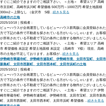
すぐにご紹介できますのでご相談下さい。 ＜土地＞ 希望エリア 高崎
市京目町、高崎市浜川町 希望価格 500万円～1000万円 希望土地面積
300m2～上限なし （金沢市 S様...
続きを見る
高崎市の土地
2025/10/18｜投稿者：
ビューハウスが企画運営しているビューハウス群馬版に会員登録された
方で下記の条件で不動産を探されている方がいらっしゃいます。お客様
が所有されている不動産で下記の条件に合致する物件がございましたら
すぐにご紹介できますのでご相談下さい。 ＜土地＞ 希望エリア 高崎
市 希望価格 未設定 希望土地面積 未設定 （高崎市 Y様） 現在、高崎
市の土地が不足しております。お客様が...
続きを見る
伊勢崎市華蔵寺町、伊勢崎市連取町、伊勢崎市境、太田市宝町、太田市
新島町、太田市西新町、太田市西本町、太田市浜町の土地
2025/10/12｜投稿者：
ビューハウスが企画運営しているビューハウス群馬版に会員登録された
方で下記の条件で不動産を探されている方がいらっしゃいます。お客様
が所有されている不動産で下記の条件に合致する物件がございましたら
すぐにご紹介できますのでご相談下さい。 ＜土地＞ 希望エリア 伊勢
崎市華蔵寺町、伊勢崎市連取町、伊勢崎市境、太田市宝町、太田市新島
町、太田市西新町、太田市西本町、太田市浜町 希望価格 ...
続きを見る
館林市の土地