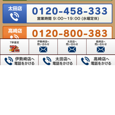
【対応エリア】
群馬県高崎市・前橋市・伊勢崎市・太田市・桐生市・沼田市・館林市・渋川市・藤岡市・富岡
市・安中市・みどり市・佐波郡玉村町
群馬不動産売却センター
【伊勢崎店】〒372-0817 群馬県伊勢崎市連取本町158番地1
TEL：0800-800-5515 FAX：0270-61-9155
【太田店】〒373-0817 群馬県太田市飯塚町1604番地
TEL：0120-458-333 FAX：0276-57-6337
【高崎店】〒370-0065 群馬県高崎市末広町262-5
TEL：0120-800-383 FAX：027-345-7734
Copyright(c) VIEWHOUSE ALL RIGHTS RESERVED.