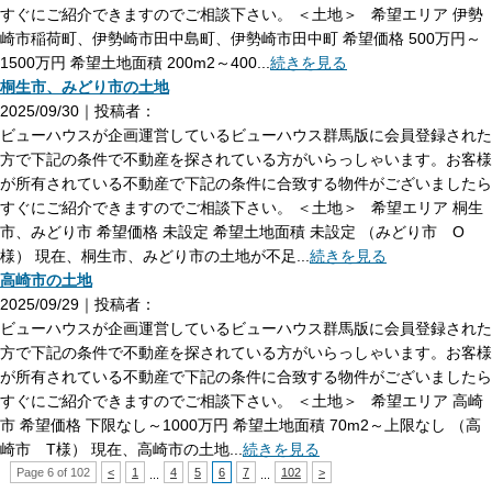
すぐにご紹介できますのでご相談下さい。 ＜土地＞ 希望エリア 伊勢
崎市稲荷町、伊勢崎市田中島町、伊勢崎市田中町 希望価格 500万円～
1500万円 希望土地面積 200m2～400...
続きを見る
桐生市、みどり市の土地
2025/09/30｜投稿者：
ビューハウスが企画運営しているビューハウス群馬版に会員登録された
方で下記の条件で不動産を探されている方がいらっしゃいます。お客様
が所有されている不動産で下記の条件に合致する物件がございましたら
すぐにご紹介できますのでご相談下さい。 ＜土地＞ 希望エリア 桐生
市、みどり市 希望価格 未設定 希望土地面積 未設定 （みどり市 O
様） 現在、桐生市、みどり市の土地が不足...
続きを見る
高崎市の土地
2025/09/29｜投稿者：
ビューハウスが企画運営しているビューハウス群馬版に会員登録された
方で下記の条件で不動産を探されている方がいらっしゃいます。お客様
が所有されている不動産で下記の条件に合致する物件がございましたら
すぐにご紹介できますのでご相談下さい。 ＜土地＞ 希望エリア 高崎
市 希望価格 下限なし～1000万円 希望土地面積 70m2～上限なし （高
崎市 T様） 現在、高崎市の土地...
続きを見る
Page 6 of 102
<
1
4
5
6
7
102
>
...
...