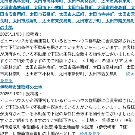
太田市高林北町、太田市高林寿町、太田市高林西町、太田市高林東町、
太田市高林南町、太田市下小林町、太田市新野町、太田市西矢島町、太
田市安良岡町、太田市石橋町、太田市末広町、太田市寺井町、太田市天
良町、太田市成塚町、太田市東矢島町、太田市古戸町、太田市南矢島町
の土地
2025/11/03｜投稿者：
ビューハウスが企画運営しているビューハウス群馬版に会員登録された
方で下記の条件で不動産を探されている方がいらっしゃいます。お客様
が所有されている不動産で下記の条件に合致する物件がございましたら
すぐにご紹介できますのでご相談下さい。 ＜土地＞ 希望エリア 太田
市高林北町、太田市高林寿町、太田市高林西町、太田市高林東町、太田
市高林南町、太田市下小林町、太田市新野町、太田市西矢島町、...
続き
を見る
伊勢崎市連取町の土地
2025/11/02｜投稿者：
ビューハウスが企画運営しているビューハウス群馬版に会員登録された
方で下記の条件で不動産を探されている方がいらっしゃいます。お客様
が所有されている不動産で下記の条件に合致する物件がございましたら
すぐにご紹介できますのでご相談下さい。 ＜土地＞ 希望エリア 伊勢
崎市連取町 希望価格 未設定 希望土地面積 未設定 （伊勢崎市 T様）
現在、伊勢崎市連取町の土地が不足して...
続きを見る