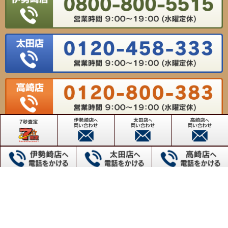
【対応エリア】
群馬県高崎市・前橋市・伊勢崎市・太田市・桐生市・沼田市・館林市・渋川市・藤岡市・富岡
市・安中市・みどり市・佐波郡玉村町
群馬不動産売却センター
【伊勢崎店】〒372-0817 群馬県伊勢崎市連取本町158番地1
TEL：0800-800-5515 FAX：0270-61-9155
【太田店】〒373-0817 群馬県太田市飯塚町1604番地
TEL：0120-458-333 FAX：0276-57-6337
【高崎店】〒370-0065 群馬県高崎市末広町262-5
TEL：0120-800-383 FAX：027-345-7734
Copyright(c) VIEWHOUSE ALL RIGHTS RESERVED.