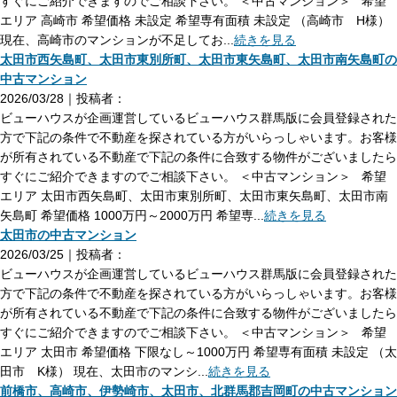
すぐにご紹介できますのでご相談下さい。 ＜中古マンション＞ 希望
エリア 高崎市 希望価格 未設定 希望専有面積 未設定 （高崎市 H様）
現在、高崎市のマンションが不足してお...
続きを見る
太田市西矢島町、太田市東別所町、太田市東矢島町、太田市南矢島町の
中古マンション
2026/03/28｜投稿者：
ビューハウスが企画運営しているビューハウス群馬版に会員登録された
方で下記の条件で不動産を探されている方がいらっしゃいます。お客様
が所有されている不動産で下記の条件に合致する物件がございましたら
すぐにご紹介できますのでご相談下さい。 ＜中古マンション＞ 希望
エリア 太田市西矢島町、太田市東別所町、太田市東矢島町、太田市南
矢島町 希望価格 1000万円～2000万円 希望専...
続きを見る
太田市の中古マンション
2026/03/25｜投稿者：
ビューハウスが企画運営しているビューハウス群馬版に会員登録された
方で下記の条件で不動産を探されている方がいらっしゃいます。お客様
が所有されている不動産で下記の条件に合致する物件がございましたら
すぐにご紹介できますのでご相談下さい。 ＜中古マンション＞ 希望
エリア 太田市 希望価格 下限なし～1000万円 希望専有面積 未設定 （太
田市 K様） 現在、太田市のマンシ...
続きを見る
前橋市、高崎市、伊勢崎市、太田市、北群馬郡吉岡町の中古マンション