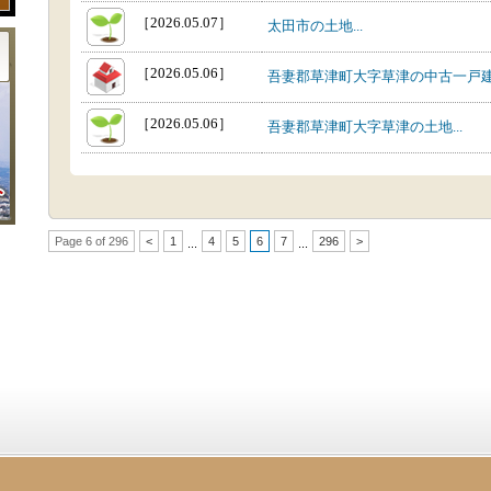
［2026.05.07］
太田市の土地...
［2026.05.06］
吾妻郡草津町大字草津の中古一戸建て
［2026.05.06］
吾妻郡草津町大字草津の土地...
Page 6 of 296
<
1
4
5
6
7
296
>
...
...