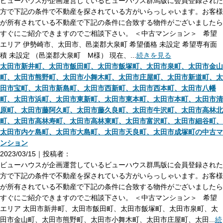
ビューハウスが企画運営しているビューハウス群馬版に会員登録された
方で下記の条件で不動産を探されている方がいらっしゃいます。お客様
が所有されている不動産で下記の条件に合致する物件がございましたら
すぐにご紹介できますのでご相談下さい。 ＜中古マンション＞ 希望
エリア 伊勢崎市、太田市、邑楽郡大泉町 希望価格 未設定 希望専有面
積 未設定 （邑楽郡大泉町 M様） 現在、...
続きを見る
太田市新井町、太田市飯田町、太田市飯塚町、太田市泉町、太田市金山
町、太田市熊野町、太田市小舞木町、太田市庄屋町、太田市新道町、太
田市宝町、太田市新島町、太田市西新町、太田市西本町、太田市八幡
町、太田市浜町、太田市東新町、太田市東本町、太田市本町、太田市清
原町、太田市藤阿久町、太田市藤久良町、太田市牛沢町、太田市高林北
町、太田市高林寿町、太田市高林東町、太田市富沢町、太田市細谷町、
太田市内ケ島町、太田市大島町、太田市天良町、太田市成塚町の中古マ
ンション
2023/03/15｜投稿者：
ビューハウスが企画運営しているビューハウス群馬版に会員登録された
方で下記の条件で不動産を探されている方がいらっしゃいます。お客様
が所有されている不動産で下記の条件に合致する物件がございましたら
すぐにご紹介できますのでご相談下さい。 ＜中古マンション＞ 希望
エリア 太田市新井町、太田市飯田町、太田市飯塚町、太田市泉町、太
田市金山町、太田市熊野町、太田市小舞木町、太田市庄屋町、太田...
続